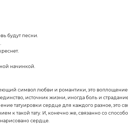
вь будут песни.
.
креснет.
чной начинкой.
ареющий символ любви и романтики, это воплощени
, единство, источник жизни, иногда боль и страдание
ние татуировки сердце для каждого разное, это св
ем к такой тату. И, конечно же, связанно со способ
 нарисовано сердце.