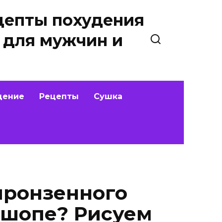
цепты похудения
 для мужчин и
дение
Рецепты
Сушка
пронзенного
тошопе? Рисуем