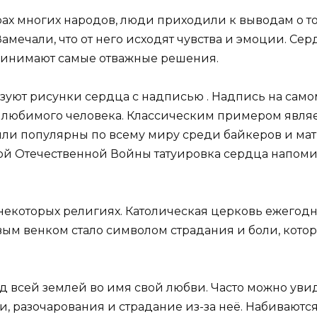
рах многих народов, люди приходили к выводам о то
амечали, что от него исходят чувства и эмоции. Се
принимают самые отважные решения.
льзуют рисунки сердца с надписью . Надпись на само
я любимого человека. Классическим примером являе
были популярны по всему миру среди байкеров и ма
кой Отечественной Войны татуировка сердца напоми
 некоторых религиях. Католическая церковь ежегод
овым венком стало символом страдания и боли, кот
д всей землей во имя свой любви. Часто можно увид
и, разочарования и страдание из-за неё. Набиваютс