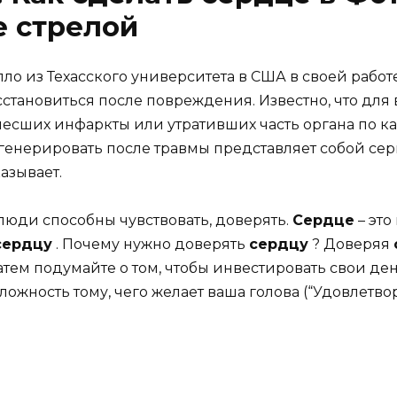
е стрелой
о из Техасского университета в США в своей работ
тановиться после повреждения. Известно, что для в
несших инфаркты или утративших часть органа по 
генерировать после травмы представляет собой сер
азывает.
люди способны чувствовать, доверять.
Сердце
– это
сердцу
. Почему нужно доверять
сердцу
? Доверяя
. Затем подумайте о том, чтобы инвестировать свои де
ложность тому, чего желает ваша голова (“Удовлетво