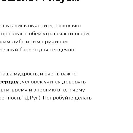
е пытались выяснить, насколько
зрослых особей утрата части ткани
каким-либо иным причинам.
ьезный барьер для сердечно-
 наша мудрость, и очень важно
сердцу
, человек учится доверять
ньги, время и энергию в то, к чему
ренность” Д.Рул). Попробуйте делать