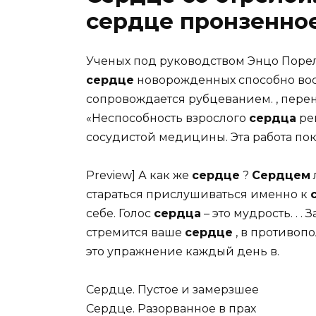
сердце пронзенно
Ученых под руководством Энцо Порелл
сердце
новорожденных способно восс
сопровождается рубцеванием. , пере
«Неспособность взрослого
сердца
ре
сосудистой медицины. Эта работа пок
Preview] А как же
сердце
?
Сердцем
стараться прислушиваться именно к
себе. Голос
сердца
– это мудрость. . 
стремится ваше
сердце
, в противопо
это упражнение каждый день в.
Сердце. Пустое и замерзшее
Сердце. Разорванное в прах