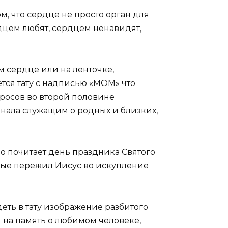
м, что сердце не просто орган для
рдцем любят, сердцем ненавидят,
м сердце или на ленточке,
тся тату с надписью «МОМ» что
тросов во второй половине
нала служащим о родных и близких,
но почитает день праздника Святого
орые пережил Иисус во искупление
еть в тату изображение разбитого
я на память о любимом человеке,