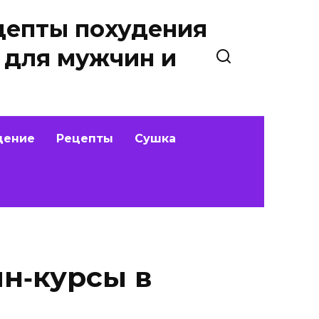
цепты похудения
 для мужчин и
дение
Рецепты
Сушка
н‑курсы в